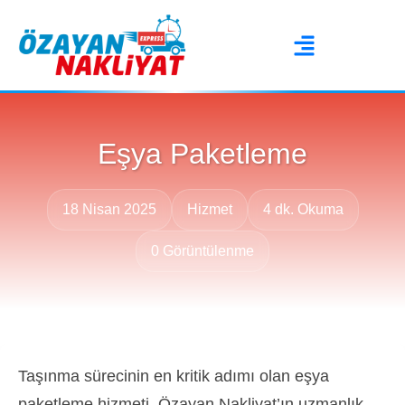
Eşya Paketleme
18 Nisan 2025
Hizmet
4 dk. Okuma
0 Görüntülenme
Taşınma sürecinin en kritik adımı olan eşya
paketleme hizmeti, Özayan Nakliyat’ın uzmanlık